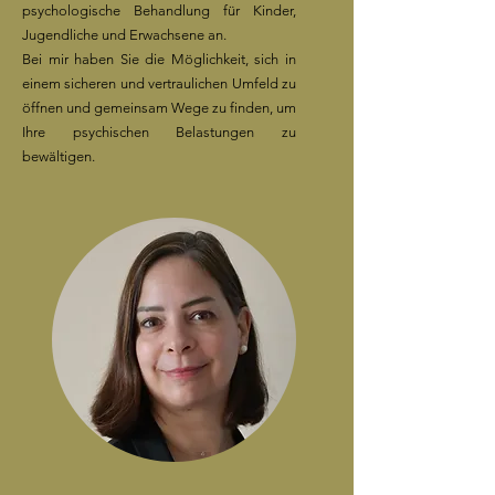
psychologische Behandlung für Kinder,
Jugendliche und Erwachsene an.
Bei mir haben Sie die Möglichkeit, sich in
einem sicheren und vertraulichen Umfeld zu
öffnen und gemeinsam Wege zu finden, um
Ihre psychischen Belastungen zu
bewältigen.