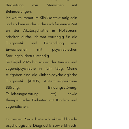
Begleitung von Menschen mit
Behinderungen.
Ich wollte immer im Klinikkontext tätig sein
und so kam es dazu, dass ich für einige Zeit
an der Akutpsychiatrie in Hollabrunn
arbeiten durfte. Ich war vorrangig für die
Diagnostik und Behandlung von
Erwachsenen mit psychiatrischen
Störungsbildern zuständig.
Seit April 2025 bin ich an der Kinder- und
Jugendpsychiatrie in Tulln tätig. Meine
Aufgaben sind die klinisch-psychologische
Diagnostik (ADHS, Autismus-Spektrum-
Störung, Bindungsstörung,
Teilleistungsstörung etc) sowie
therapeutische Einheiten mit Kindern und
Jugendlichen.
In meiner Praxis biete ich aktuell klinisch-
psychologische Diagnostik sowie klinisch-