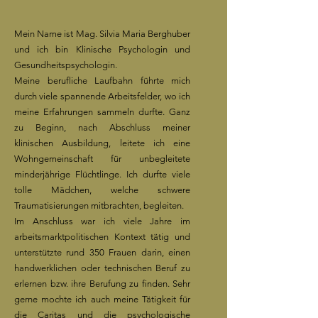
Mein Name ist Mag. Silvia Maria Berghuber
und ich bin Klinische Psychologin und
Gesundheitspsychologin.
Meine berufliche Laufbahn führte mich
durch viele spannende Arbeitsfelder, wo ich
meine Erfahrungen sammeln durfte. Ganz
zu Beginn, nach Abschluss meiner
klinischen Ausbildung, leitete ich eine
Wohngemeinschaft für unbegleitete
minderjährige Flüchtlinge. Ich durfte viele
tolle Mädchen, welche schwere
Traumatisierungen mitbrachten, begleiten.
Im Anschluss war ich viele Jahre im
arbeitsmarktpolitischen Kontext tätig und
unterstützte rund 350 Frauen darin, einen
handwerklichen oder technischen Beruf zu
erlernen bzw. ihre Berufung zu finden. Sehr
gerne mochte ich auch meine Tätigkeit für
die Caritas und die psychologische