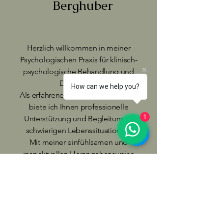
Berghuber
Herzlich willkommen in meiner
Psychologischen Praxis für klinisch-
psychologische Behandlung und
Diagnostik.
How can we help you?
Als erfahrene klinische Psychologin
biete ich Ihnen professionelle
1
Unterstützung und Begleitung in
schwierigen Lebenssituationen.
Mit meiner einfühlsamen und
respektvollen Herangehensweise
stehe ich Ihnen bei der Bewältigung
psychischer Probleme zur Seite.
Gemeinsam finden wir Wege, um Ihre
seelische Gesundheit zu stärken und
zu erhalten.